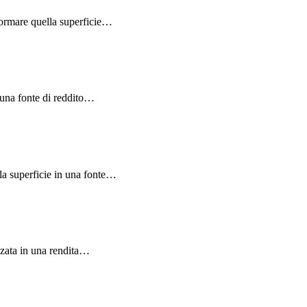
formare quella superficie…
n una fonte di reddito…
lla superficie in una fonte…
zzata in una rendita…