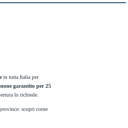
800 955 358
Numero verde
e
in tutta Italia per
anone garantito per 25
rtura lo richiede.
e province: scopri come