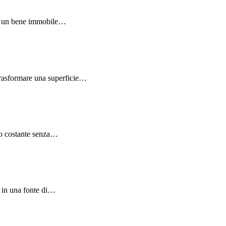
are un bene immobile…
 trasformare una superficie…
nuo costante senza…
e in una fonte di…