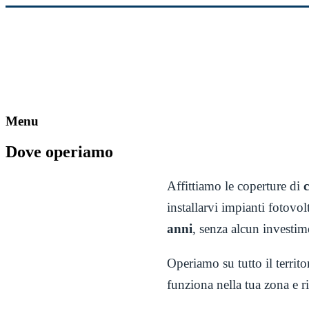
Vai
al
contenuto
Menu
Dove operiamo
Affittiamo le coperture di
c
installarvi impianti fotovo
anni
, senza alcun investi
Operiamo su tutto il territ
funziona nella tua zona e r