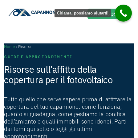
Vai
al
800 955 358
Chiama, possiamo aiutarti!
contenuto
Home
› Risorse
GUIDE E APPROFONDIMENTI
Risorse sull’affitto della
copertura per il fotovoltaico
Tutto quello che serve sapere prima di affittare la
copertura del tuo capannone: come funziona,
quanto si guadagna, come gestiamo la bonifica
dell’amianto e quali immobili sono idonei. Parti
dai temi qui sotto o leggi gli ultimi
approfondimenti.