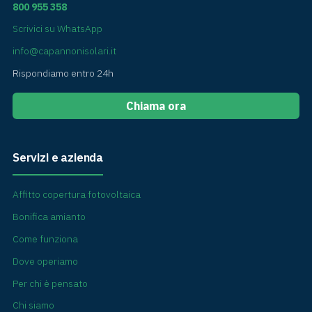
800 955 358
Scrivici su WhatsApp
info@capannonisolari.it
Rispondiamo entro 24h
Chiama ora
Servizi e azienda
Affitto copertura fotovoltaica
Bonifica amianto
Come funziona
Dove operiamo
Per chi è pensato
Chi siamo