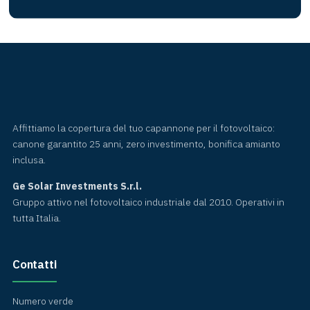
Affittiamo la copertura del tuo capannone per il fotovoltaico:
canone garantito 25 anni, zero investimento, bonifica amianto
inclusa.
Ge Solar Investments S.r.l.
Gruppo attivo nel fotovoltaico industriale dal 2010. Operativi in
tutta Italia.
Contatti
Numero verde