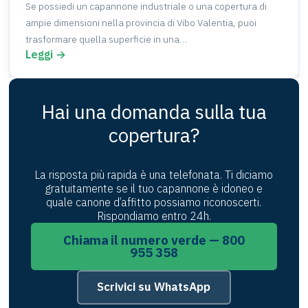
Se possiedi un capannone industriale o una copertura di
ampie dimensioni nella provincia di Vibo Valentia, puoi
trasformare quella superficie in una…
Leggi →
Hai una domanda sulla tua
copertura?
La risposta più rapida è una telefonata. Ti diciamo
gratuitamente se il tuo capannone è idoneo e
quale canone d’affitto possiamo riconoscerti.
Rispondiamo entro 24h.
Chiama il numero verde — 800
955 358
Scrivici su WhatsApp