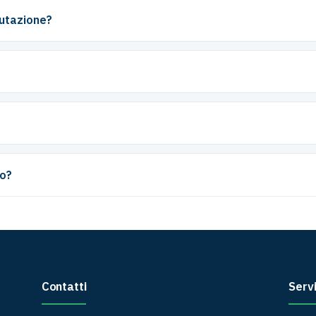
lutazione?
do?
Contatti
Servi