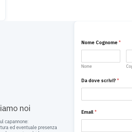
E
Nome Cognome
*
m
a
i
l
l
Nome
Co
a
A
Da dove scrivi?
*
c
c
e
t
t
tiamo noi
a
Email
*
z
 sul capannone:
i
ertura ed eventuale presenza
o