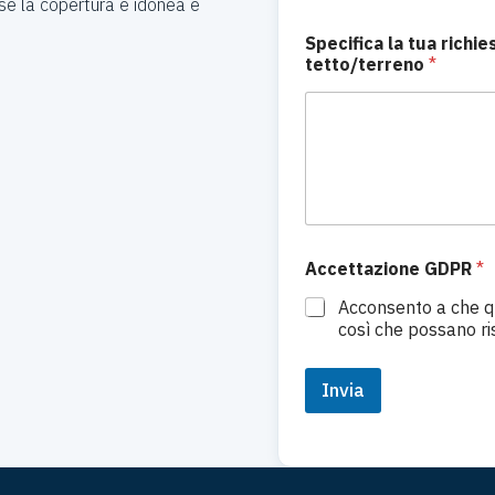
 se la copertura è idonea e
n
e
Specifica la tua richi
tetto/terreno
*
Accettazione GDPR
*
Acconsento a che qu
così che possano ri
Invia