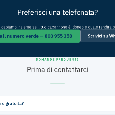
Preferisci una telefonata?
i capiamo insieme se il tuo capannone è idoneo e quale rendita 
 il numero verde — 800 955 358
Scrivici su 
DOMANDE FREQUENTI
Prima di contattarci
ro gratuita?