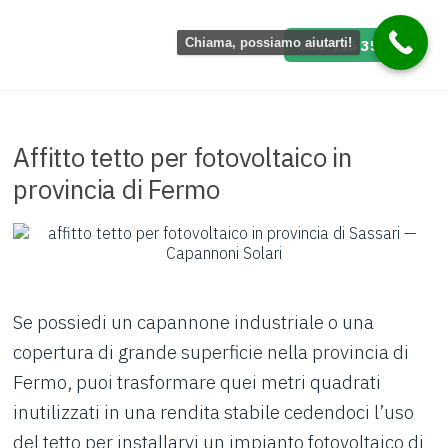
Vai
al
800 955 358
Chiama, possiamo aiutarti!
contenuto
Affitto tetto per fotovoltaico in
provincia di Fermo
Se possiedi un capannone industriale o una
copertura di grande superficie nella provincia di
Fermo, puoi trasformare quei metri quadrati
inutilizzati in una rendita stabile cedendoci l’uso
del tetto per installarvi un impianto fotovoltaico di