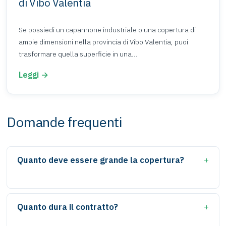
di Vibo Valentia
Se possiedi un capannone industriale o una copertura di
ampie dimensioni nella provincia di Vibo Valentia, puoi
trasformare quella superficie in una…
Leggi →
Domande frequenti
Quanto deve essere grande la copertura?
La superficie utile parte indicativamente da circa
5.000 m², ma valutiamo caso per caso: contattaci per
Quanto dura il contratto?
una verifica gratuita della tua copertura.